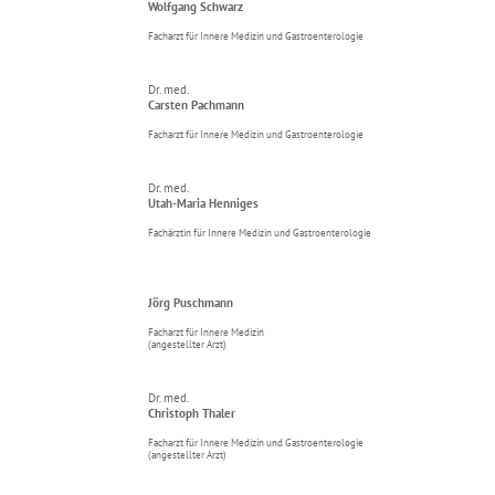
Wolfgang Schwarz
Facharzt für Innere Medizin und Gastroenterologie
Dr. med.
Carsten Pachmann
Facharzt für Innere Medizin und Gastroenterologie
Dr. med.
Utah-Maria Henniges
Fachärztin für Innere Medizin und Gastroenterologie
Jörg Puschmann
Facharzt für Innere Medizin
(angestellter Arzt)
Dr. med.
Christoph Thaler
Facharzt für Innere Medizin und Gastroenterologie
(angestellter Arzt)